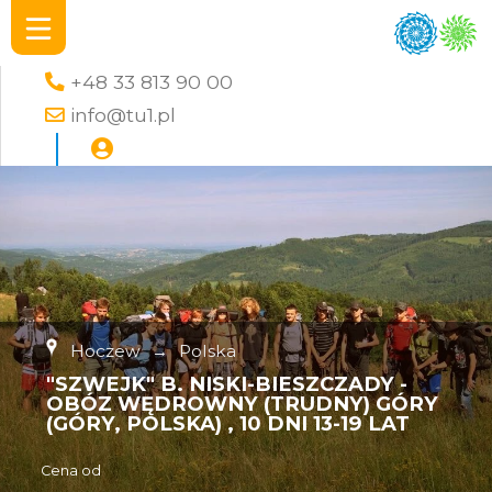
+48 33 813 90 00
info@tu1.pl
Hoczew
→
Polska
"SZWEJK" B. NISKI-BIESZCZADY -
OBÓZ WĘDROWNY (TRUDNY) GÓRY
(GÓRY, POLSKA) , 10 DNI 13-19 LAT
Cena od