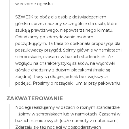
wieczorne ogniska.
SZWEJK to obóz dla osób z doświadczeniem
górskim, przeznaczony szczególnie dla osób, które
szukają prawdziwego, niepowtarzalnego klimatu.
Odradzamy go zdecydowanie osobom
początkującym. Ta trasa to doskonała propozycja dla
poszukiwaczy przygód. Śpimy głównie w namiotach i
schroniskach, czasami w bazach studenckich. Ze
względu na charakterystykę szlaków, na wędrówki
górskie chodzimy z dużymi plecakami (małe są
zbędne). Trasy są długie, jednak bez większych
podejść. Prosimy o rozsądek i umiar przy pakowaniu.
ZAKWATEROWANIE
Noclegi realizujemy w bazach o różnym standardzie
– śpimy w schroniskach lub w namiotach. Czasami w
bazach namiotowych (duże namioty z materacami).
Zdarzają się też noclegi w gospodarstwach