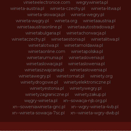
vinieteelectronice.com
wegrywinieta.pl
winieta-austria.pl
winieta-czechy.pl
winieta-litwa.pl
winieta-słowacja.pl
winieta-wegry.pl
winieta-węgry.pl
winieta.org
winietaaustria.pl
winietaaustriaonline.pl
winietaautostradowa.pl
winietabulgaria.pl
winietachorwacja.pl
winietaczechy.pl
winietaestonia.pl
winietalitwa.pl
winietalotwa.pl
winietamoldawia.pl
winietaonline.com
winietapolska.pl
winietarumunia.pl
winietaslovenia.pl
winietaslowacja.pl
winietaslowenia.pl
winietaszwajcaria.pl
winietasłowenia.pl
winietawegry.pl
winietomat.pl
winiety.org
winietydrogowe.pl
winietyelektroniczne.pl
winietyestonia.pl
winietywegry.pl
winietyzagraniczne.pl
winietyzakup.pl
węgry-winieta.pl
xn--sowacja-njb.org.pl
xn--soweniawinieta-gnc.pl
xn--wgry-winieta-4vb.pl
xn--winieta-sowacja-7sc.pl
xn--winieta-wgry-dwb.pl