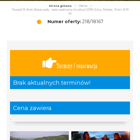
Strona główna
/
Oferta
/
"Szwejk" B. Niski-Bieszczady - obóz wędrowny (trudny) GÓRY (Góry, Polska) , 10 dni 13-19
lat
Numer oferty:
218/18167
Terminy / rezerwacja
Brak aktualnych terminów!
Cena zawiera
.