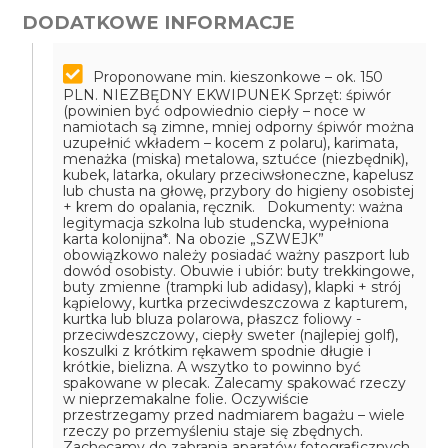
DODATKOWE INFORMACJE
Proponowane min. kieszonkowe – ok. 150
PLN.
NIEZBĘDNY EKWIPUNEK
Sprzęt: śpiwór
(powinien być odpowiednio ciepły – noce w
namiotach są zimne, mniej odporny śpiwór można
uzupełnić wkładem – kocem z polaru), karimata,
menażka (miska) metalowa, sztućce (niezbędnik),
kubek, latarka, okulary przeciwsłoneczne, kapelusz
lub chusta na głowę, przybory do higieny osobistej
+ krem do opalania, ręcznik.
Dokumenty: ważna
legitymacja szkolna lub studencka, wypełniona
karta kolonijna*. Na obozie „SZWEJK”
obowiązkowo należy posiadać ważny paszport lub
dowód osobisty.
Obuwie i ubiór: buty trekkingowe,
buty zmienne (trampki lub adidasy), klapki + strój
kąpielowy, kurtka przeciwdeszczowa z kapturem,
kurtka lub bluza polarowa, płaszcz foliowy -
przeciwdeszczowy, ciepły sweter (najlepiej golf),
koszulki z krótkim rękawem spodnie długie i
krótkie, bielizna.
A wszytko to powinno być
spakowane w plecak. Zalecamy spakować rzeczy
w nieprzemakalne folie. Oczywiście
przestrzegamy przed nadmiarem bagażu – wiele
rzeczy po przemyśleniu staje się zbędnych.
Zachęcamy do zabrania aparatów fotograficznych