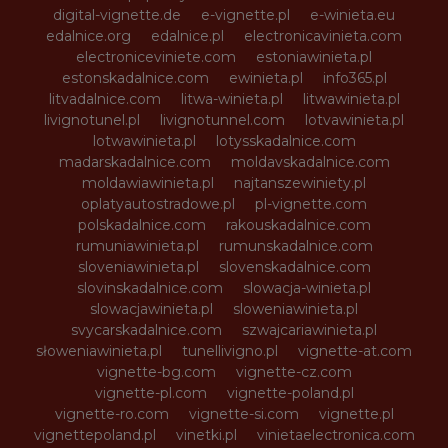
digital-vignette.de
e-vignette.pl
e-winieta.eu
edalnice.org
edalnice.pl
electronicavinieta.com
electroniceviniete.com
estoniawinieta.pl
estonskadalnice.com
ewinieta.pl
info365.pl
litvadalnice.com
litwa-winieta.pl
litwawinieta.pl
livignotunel.pl
livignotunnel.com
lotvawinieta.pl
lotwawinieta.pl
lotysskadalnice.com
madarskadalnice.com
moldavskadalnice.com
moldawiawinieta.pl
najtanszewiniety.pl
oplatyautostradowe.pl
pl-vignette.com
polskadalnice.com
rakouskadalnice.com
rumuniawinieta.pl
rumunskadalnice.com
sloveniawinieta.pl
slovenskadalnice.com
slovinskadalnice.com
slowacja-winieta.pl
slowacjawinieta.pl
sloweniawinieta.pl
svycarskadalnice.com
szwajcariawinieta.pl
słoweniawinieta.pl
tunellivigno.pl
vignette-at.com
vignette-bg.com
vignette-cz.com
vignette-pl.com
vignette-poland.pl
vignette-ro.com
vignette-si.com
vignette.pl
vignettepoland.pl
vinetki.pl
vinietaelectronica.com