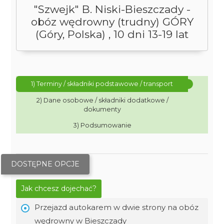
"Szwejk" B. Niski-Bieszczady -
obóz wędrowny (trudny) GÓRY
(Góry, Polska) , 10 dni 13-19 lat
1) Terminy / składniki podstawowe / transport
2) Dane osobowe / składniki dodatkowe /
dokumenty
3) Podsumowanie
DOSTĘPNE OPCJE
Jak chcesz dojechać?
Przejazd autokarem w dwie strony na obóz
wędrowny w Bieszczady