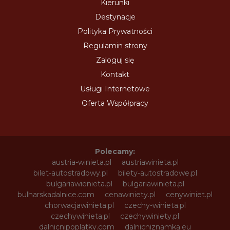
Kierunki
Destynacje
Polityka Prywatności
Regulamin strony
Zaloguj się
Kontakt
Usługi Internetowe
Oferta Współpracy
Polecamy:
austria-winieta.pl
austriawinieta.pl
bilet-autostradowy.pl
bilety-autostradowe.pl
bulgariawienieta.pl
bulgariawinieta.pl
bulharskadalnice.com
cenawiniety.pl
cenywiniet.pl
chorwacjawinieta.pl
czechy-winieta.pl
czechywinieta.pl
czechywiniety.pl
dalnicnipoplatky.com
dalnicniznamka.eu