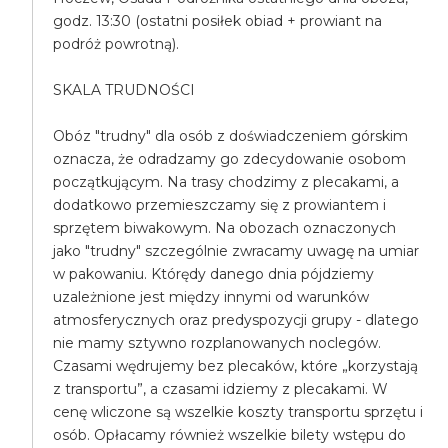
godz. 13:30 (ostatni posiłek obiad + prowiant na
podróż powrotną).
SKALA TRUDNOŚCI
Obóz "trudny" dla osób z doświadczeniem górskim
oznacza, że odradzamy go zdecydowanie osobom
początkującym. Na trasy chodzimy z plecakami, a
dodatkowo przemieszczamy się z prowiantem i
sprzętem biwakowym. Na obozach oznaczonych
jako "trudny" szczególnie zwracamy uwagę na umiar
w pakowaniu. Którędy danego dnia pójdziemy
uzależnione jest między innymi od warunków
atmosferycznych oraz predyspozycji grupy - dlatego
nie mamy sztywno rozplanowanych noclegów.
Czasami wędrujemy bez plecaków, które „korzystają
z transportu”, a czasami idziemy z plecakami. W
cenę wliczone są wszelkie koszty transportu sprzętu i
osób. Opłacamy również wszelkie bilety wstępu do